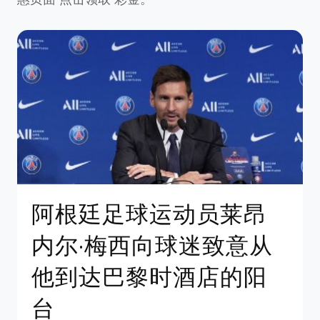
阿根廷足球运动员莱昂
内尔·梅西向球迷致意从
他到达巴黎时酒店的阳
台