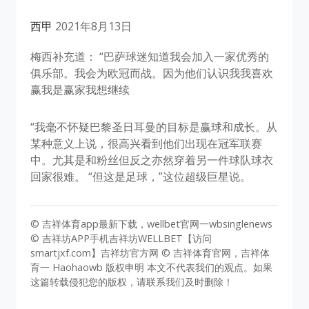
西甲
2021年8月13日
梅西补充道： “巴萨球迷知道我会加入一家优秀的
俱乐部。我会为欧冠而战。因为他们认识我我喜欢
赢我是赢家我想继续
“我毫不怀疑巴黎圣日耳曼的目标是赢球和成长。从
某种意义上说，很高兴看到他们出现在冠军联赛
中。尤其是和粉丝但反之亦然穿着另一件球队球衣
回家很难。 “但这是足球，”这位超级巨星说。
© 吉祥体育app最新下载，wellbet官网一wbsinglenews
© 吉祥坊APP手机吉祥坊WELLBET【访问
smartjxf.com】吉祥坊官方网 © 吉祥体育官网，吉祥体
育一 Haohaowb 版权申明 本文不代表我们的观点。如果
这篇转载侵犯您的版权，请联系我们及时删除！