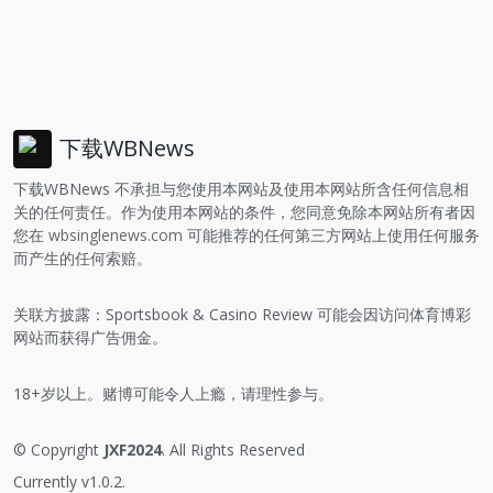
下载WBNews
下载WBNews 不承担与您使用本网站及使用本网站所含任何信息相
关的任何责任。作为使用本网站的条件，您同意免除本网站所有者因
您在
wbsinglenews.com
可能推荐的任何第三方网站上使用任何服务
而产生的任何索赔。
关联方披露：Sportsbook & Casino Review 可能会因访问体育博彩
网站而获得广告佣金。
18+岁以上。赌博可能令人上瘾，请理性参与。
© Copyright
JXF2024
. All Rights Reserved
Currently v1.0.2.