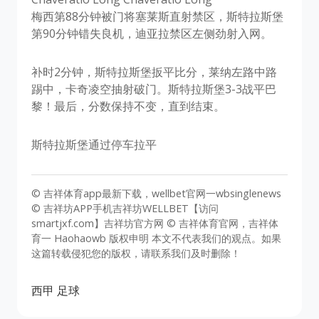
梅西第88分钟被门将塞莱斯直射禁区，斯特拉斯堡
第90分钟错失良机，迪亚拉禁区左侧劲射入网。
补时2分钟，斯特拉斯堡扳平比分，莱纳左路中路
踢中，卡奇凌空抽射破门。斯特拉斯堡3-3战平巴
黎！最后，分数保持不变，直到结束。
斯特拉斯堡通过停车拉平
© 吉祥体育app最新下载，wellbet官网一wbsinglenews
© 吉祥坊APP手机吉祥坊WELLBET【访问
smartjxf.com】吉祥坊官方网 © 吉祥体育官网，吉祥体
育一 Haohaowb 版权申明 本文不代表我们的观点。如果
这篇转载侵犯您的版权，请联系我们及时删除！
西甲
足球