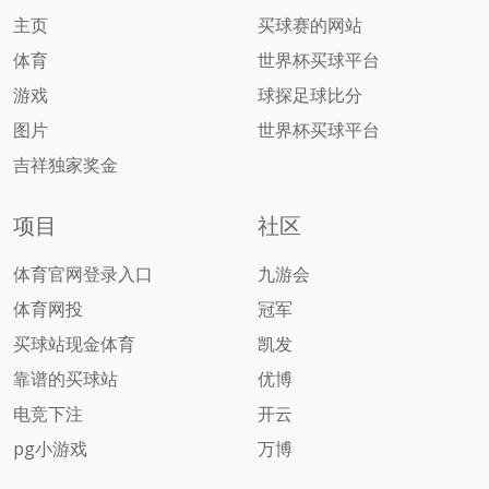
主页
买球赛的网站
体育
世界杯买球平台
游戏
球探足球比分
图片
世界杯买球平台
吉祥独家奖金
项目
社区
体育官网登录入口
九游会
体育网投
冠军
买球站现金体育
凯发
靠谱的买球站
优博
电竞下注
开云
pg小游戏
万博