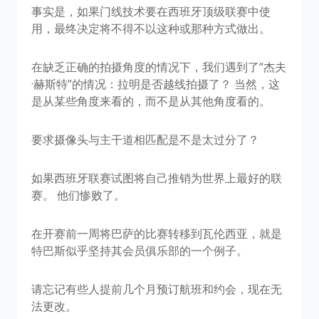
事实是，如果门线技术要在西班牙顶级联赛中使
用，最终决定将不得不以这种或那种方式做出。
在缺乏正确的拍摄角度的情况下，我们遇到了“杰夫
·赫斯特”的情况：拉明是否越线拍摄了？ 当然，这
是从某些角度来看的，而不是从其他角度看的。
要求摄像头与主干道相匹配是不是太过分了？
如果西班牙联赛试图将自己推销为世界上最好的联
赛。 他们惨败了。
在开赛前一周将巴萨的比赛转移到瓦伦西亚，就是
特巴斯似乎坚持其会员俱乐部的一个例子。
请忘记有些人提前几个月预订航班和约会，现在无
法更改。