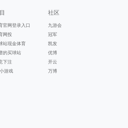
目
社区
育官网登录入口
九游会
育网投
冠军
球站现金体育
凯发
谱的买球站
优博
竞下注
开云
g小游戏
万博