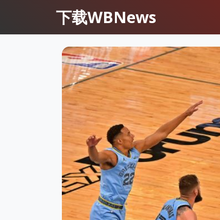
下载WBNews