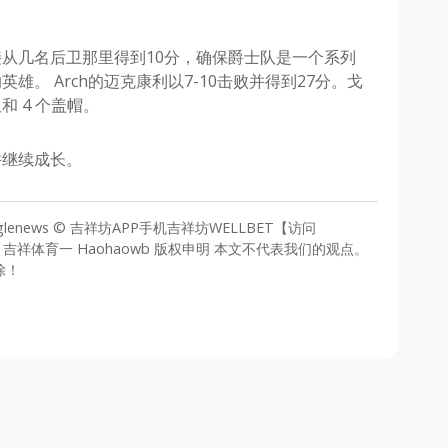
从几名后卫那里得到10分，确保爵士队是一个系列
。 Arch的迈克康利以7-10击败并得到27分。戈
和 4 个盖帽。
并继续成长。
glenews © 吉祥坊APP手机吉祥坊WELLBET【访问
网，吉祥体育一 Haohaowb 版权申明 本文不代表我们的观点。
除！