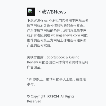
下载WBNews
下载WBNews 不承担与您使用本网站及使
用本网站所含任何信息相关的任何责任。
作为使用本网站的条件，您同意免除本网
站所有者因您在
wbsinglenews.com
可能
推荐的任何第三方网站上使用任何服务而
产生的任何索赔。
关联方披露：Sportsbook & Casino
Review 可能会因访问体育博彩网站而获得
广告佣金。
18+岁以上。赌博可能令人上瘾，请理性
参与。
© Copyright
JXF2024
. All Rights
Reserved