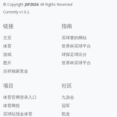
© Copyright
JXF2024
. All Rights Reserved
Currently v1.0.2.
链接
指南
主页
买球赛的网站
体育
世界杯买球平台
游戏
球探足球比分
图片
世界杯买球平台
吉祥独家奖金
项目
社区
体育官网登录入口
九游会
体育网投
冠军
买球站现金体育
凯发