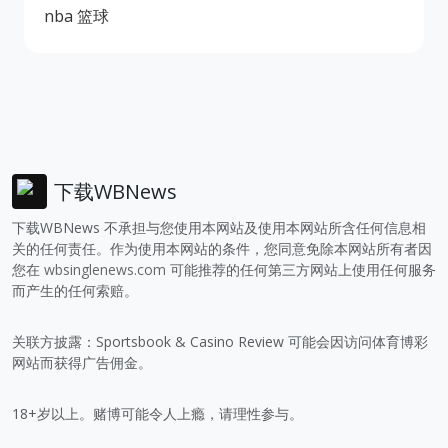
nba
篮球
下载WBNews
下载WBNews 不承担与您使用本网站及使用本网站所含任何信息相
关的任何责任。作为使用本网站的条件，您同意免除本网站所有者因
您在
wbsinglenews.com
可能推荐的任何第三方网站上使用任何服务
而产生的任何索赔。
关联方披露：Sportsbook & Casino Review 可能会因访问体育博彩
网站而获得广告佣金。
18+岁以上。赌博可能令人上瘾，请理性参与。