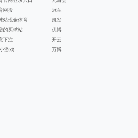
育网投
冠军
球站现金体育
凯发
谱的买球站
优博
竞下注
开云
g小游戏
万博