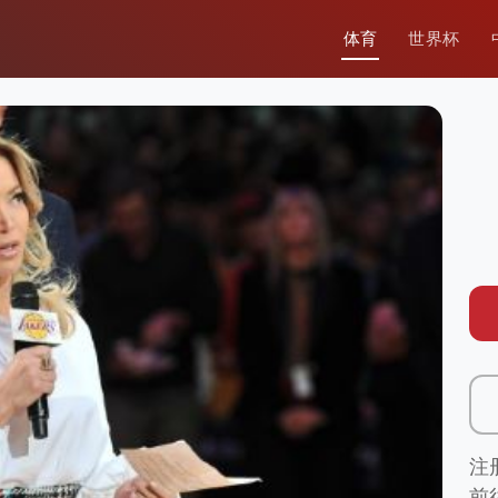
体育
世界杯
注
前