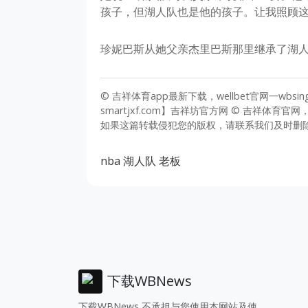
孩子，但湖人队也是他的孩子。让我照顾这
珍妮巴斯从她父亲杰里巴斯那里继承了湖
© 吉祥体育app最新下载，wellbet官网一wbsin
smartjxf.com】吉祥坊官方网 © 吉祥体育官
如果这篇转载侵犯您的版权，请联系我们及时删
nba
湖人队
老板
下载WBNews
下载WBNews 不承担与您使用本网站及使