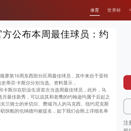
体育
世界杯
A官方公布本周最佳球员：约
季常规赛第16周东西部分区周最佳球员，其中来自于亚特
的史蒂芬·卡斯尔分别当选。资料显示，
和卡斯尔在职业生涯首次当选周最佳球员，此外，马
当选月最佳新秀，可以说其和老鹰的约翰逊均属于后起之
夫兰骑士的米切尔、费城76人的马克西、纽约尼克斯
杉矶快船的伦纳德均被提名，如下我们会附上详细名单
注
前