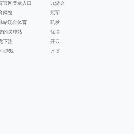
育官网登录入口
九游会
育网投
冠军
球站现金体育
凯发
谱的买球站
优博
竞下注
开云
g小游戏
万博