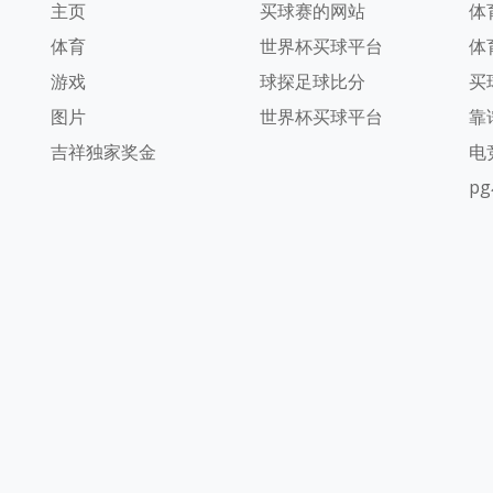
主页
买球赛的网站
体
体育
世界杯买球平台
体
游戏
球探足球比分
买
图片
世界杯买球平台
靠
吉祥独家奖金
电
p