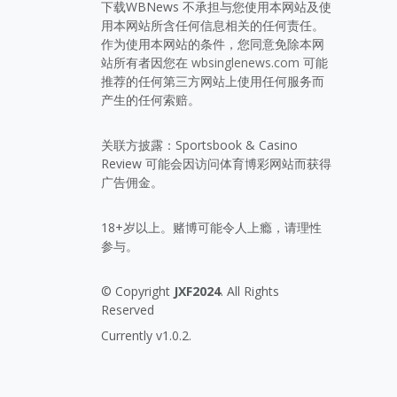
下载WBNews 不承担与您使用本网站及使
用本网站所含任何信息相关的任何责任。
作为使用本网站的条件，您同意免除本网
站所有者因您在
wbsinglenews.com
可能
推荐的任何第三方网站上使用任何服务而
产生的任何索赔。
关联方披露：Sportsbook & Casino
Review 可能会因访问体育博彩网站而获得
广告佣金。
18+岁以上。赌博可能令人上瘾，请理性
参与。
© Copyright
JXF2024
. All Rights
Reserved
Currently v1.0.2.