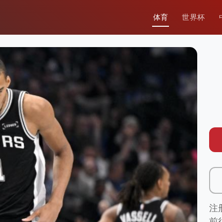
体育
世界杯
注
前