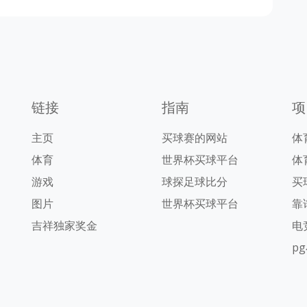
链接
指南
项
主页
买球赛的网站
体
体育
世界杯买球平台
体
游戏
球探足球比分
买
图片
世界杯买球平台
靠
吉祥独家奖金
电
p