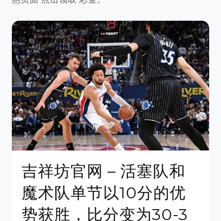
吉祥坊官网 – 活塞队和
魔术队单节以10分的优
势获胜，比分变为30-3