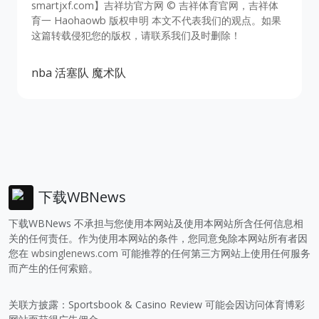
smartjxf.com】吉祥坊官方网 © 吉祥体育官网，吉祥体
育一 Haohaowb 版权申明 本文不代表我们的观点。如果
这篇转载侵犯您的版权，请联系我们及时删除！
nba
活塞队
魔术队
下载WBNews
下载WBNews 不承担与您使用本网站及使用本网站所含任何信息相
关的任何责任。作为使用本网站的条件，您同意免除本网站所有者因
您在
wbsinglenews.com
可能推荐的任何第三方网站上使用任何服务
而产生的任何索赔。
关联方披露：Sportsbook & Casino Review 可能会因访问体育博彩