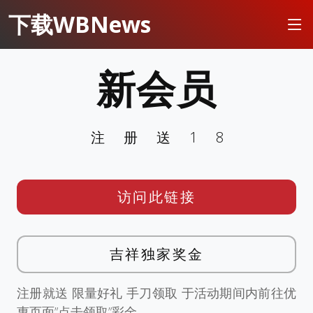
下载WBNews
新会员
注册送18
访问此链接
吉祥独家奖金
注册就送 限量好礼 手刀领取 于活动期间内前往优
惠页面”点击领取”彩金。