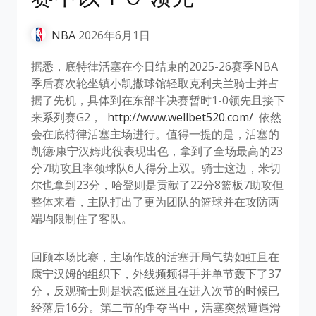
NBA
2026年6月1日
据悉，底特律活塞在今日结束的2025-26赛季NBA
季后赛次轮坐镇小凯撒球馆轻取克利夫兰骑士并占
据了先机，具体到在东部半决赛暂时1-0领先且接下
来系列赛G2，
http://www.wellbet520.com/
依然
会在底特律活塞主场进行。值得一提的是，活塞的
凯德·康宁汉姆此役表现出色，拿到了全场最高的23
分7助攻且率领球队6人得分上双。骑士这边，米切
尔也拿到23分，哈登则是贡献了22分8篮板7助攻但
整体来看，主队打出了更为团队的篮球并在攻防两
端均限制住了客队。
回顾本场比赛，主场作战的活塞开局气势如虹且在
康宁汉姆的组织下，外线频频得手并单节轰下了37
分，反观骑士则是状态低迷且在进入次节的时候已
经落后16分。第二节的争夺当中，活塞突然遭遇滑