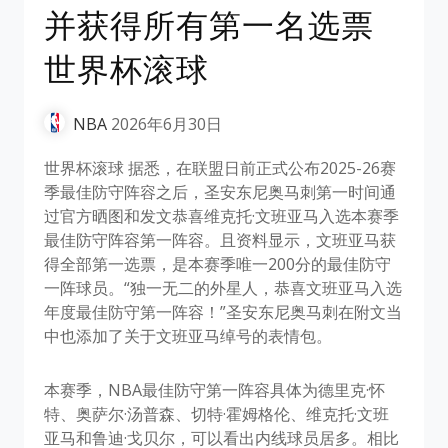
并获得所有第一名选票
世界杯滚球
NBA
2026年6月30日
世界杯滚球 据悉，在联盟日前正式公布2025-26赛
季最佳防守阵容之后，圣安东尼奥马刺第一时间通
过官方晒图和发文恭喜维克托·文班亚马入选本赛季
最佳防守阵容第一阵容。且资料显示，文班亚马获
得全部第一选票，是本赛季唯一200分的最佳防守
一阵球员。“独一无二的外星人，恭喜文班亚马入选
年度最佳防守第一阵容！”圣安东尼奥马刺在附文当
中也添加了关于文班亚马绰号的表情包。
本赛季，NBA最佳防守第一阵容具体为德里克·怀
特、奥萨尔·汤普森、切特·霍姆格伦、维克托·文班
亚马和鲁迪·戈贝尔，可以看出内线球员居多。相比