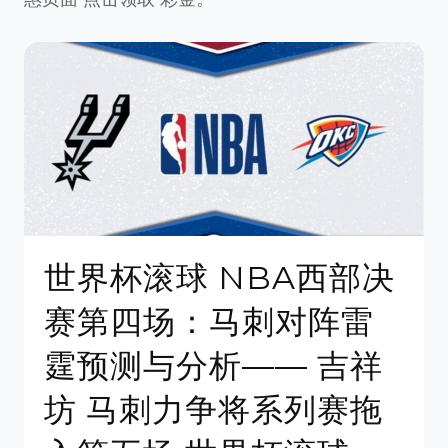
世界杯滚球 NBA西部决
赛第四场：马刺对阵雷
霆预测与分析—— 吉祥
坊 马刺力争将系列赛拖