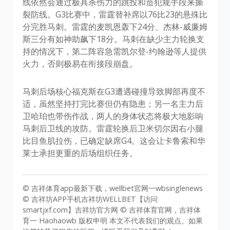
线依然会通过极具杀伤力的跳投和造犯规手段来撕
裂防线。G3比赛中，雷霆替补席以76比23的悬殊比
分完胜马刺。雷霆的麦凯恩轰下24分、杰林-威廉姆
斯三分有如神助飙下18分。马刺在缺少主力轮换支
持的情况下，第二阵容急需凯尔登-约翰逊等人提供
火力，否则极易在衔接段崩盘。
马刺后场核心福克斯在G3遭遇碰撞导致脚部再度不
适，虽然坚持打完比赛但仍有隐患；另一名主力后
卫哈珀也带伤作战，两人的身体状态将极大地影响
马刺后卫线的攻防。雷霆轮换后卫米切尔因右小腿
比目鱼肌拉伤，已确定缺席G4。这会让卡鲁索和华
莱士承担更重的后场组织任务。
© 吉祥体育app最新下载，wellbet官网一wbsinglenews
© 吉祥坊APP手机吉祥坊WELLBET【访问
smartjxf.com】吉祥坊官方网 © 吉祥体育官网，吉祥体
育一 Haohaowb 版权申明 本文不代表我们的观点。如果