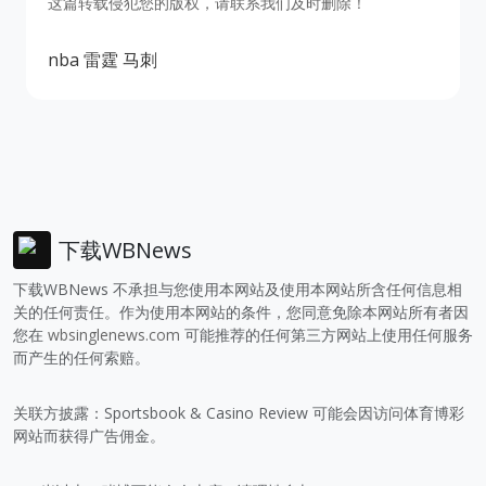
这篇转载侵犯您的版权，请联系我们及时删除！
nba
雷霆
马刺
下载WBNews
下载WBNews 不承担与您使用本网站及使用本网站所含任何信息相
关的任何责任。作为使用本网站的条件，您同意免除本网站所有者因
您在
wbsinglenews.com
可能推荐的任何第三方网站上使用任何服务
而产生的任何索赔。
关联方披露：Sportsbook & Casino Review 可能会因访问体育博彩
网站而获得广告佣金。