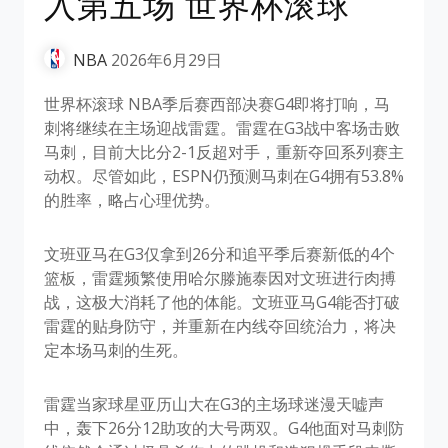
入第五场 世界杯滚球
NBA
2026年6月29日
世界杯滚球 NBA季后赛西部决赛G4即将打响，马
刺将继续在主场迎战雷霆。雷霆在G3战中客场击败
马刺，目前大比分2-1反超对手，重新夺回系列赛主
动权。尽管如此，ESPN仍预测马刺在G4拥有53.8%
的胜率，略占心理优势。
文班亚马在G3仅拿到26分和追平季后赛新低的4个
篮板，雷霆频繁使用哈尔滕施泰因对文班进行肉搏
战，这极大消耗了他的体能。文班亚马G4能否打破
雷霆的贴身防守，并重新在内线夺回统治力，将决
定本场马刺的生死。
雷霆当家球星亚历山大在G3的主场球迷漫天嘘声
中，轰下26分12助攻的大号两双。G4他面对马刺防