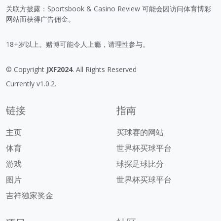
关联方披露：Sportsbook & Casino Review 可能会因访问体育博彩
网站而获得广告佣金。
18+岁以上。赌博可能令人上瘾，请理性参与。
© Copyright
JXF2024
. All Rights Reserved
Currently v1.0.2.
链接
指南
主页
买球赛的网站
体育
世界杯买球平台
游戏
球探足球比分
图片
世界杯买球平台
吉祥独家奖金