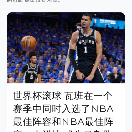
世界杯滚球 瓦班在一个
赛季中同时入选了NBA
最佳阵容和NBA最佳阵