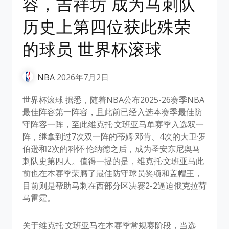
容，吉祥坊 成为马刺队
历史上第四位获此殊荣
的球员 世界杯滚球
NBA
2026年7月2日
世界杯滚球 据悉，随着NBA公布2025-26赛季NBA
最佳阵容第一阵容，且此前已经入选本赛季最佳防
守阵容一阵，至此维克托·文班亚马单赛季入选双一
阵，继拿到过7次双一阵的蒂姆·邓肯、4次的大卫·罗
伯逊和2次的科怀·伦纳德之后，成为圣安东尼奥马
刺队史第四人。值得一提的是，维克托·文班亚马此
前也在本赛季荣膺了最佳防守球员奖项和盖帽王，
目前则是帮助马刺在西部分区决赛2-2逼迫俄克拉荷
马雷霆。
关于维克托·文班亚马在本赛季常规赛阶段，当选