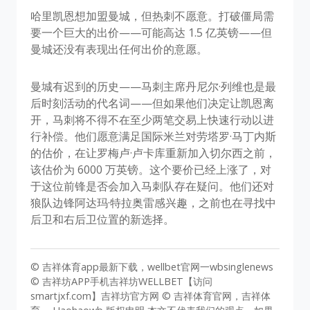
哈里凯恩想加盟曼城，但热刺不愿意。打破僵局需
要一个巨大的出价——可能高达 1.5 亿英镑——但
曼城还没有表现出任何出价的意愿。
曼城有迟到的历史——马刺主席丹尼尔·列维也是最
后时刻活动的代名词——但如果他们决定让凯恩离
开，马刺将不得不在至少两笔交易上快速行动以进
行补偿。他们愿意满足国际米兰对劳塔罗·马丁内斯
的估价，在让罗梅卢·卢卡库重新加入切尔西之前，
该估价为 6000 万英镑。这个要价已经上涨了，对
于这位前锋是否会加入马刺队存在疑问。他们还对
狼队边锋阿达玛·特拉奥雷感兴趣，之前也在寻找中
后卫和右后卫位置的新选择。
© 吉祥体育app最新下载，wellbet官网一wbsinglenews
© 吉祥坊APP手机吉祥坊WELLBET【访问
smartjxf.com】吉祥坊官方网 © 吉祥体育官网，吉祥体