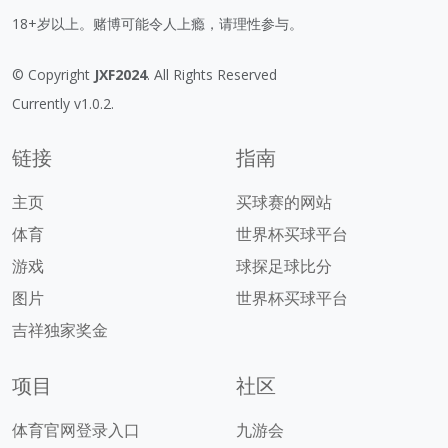
18+岁以上。赌博可能令人上瘾，请理性参与。
© Copyright
JXF2024
. All Rights Reserved
Currently v1.0.2.
链接
指南
主页
买球赛的网站
体育
世界杯买球平台
游戏
球探足球比分
图片
世界杯买球平台
吉祥独家奖金
项目
社区
体育官网登录入口
九游会