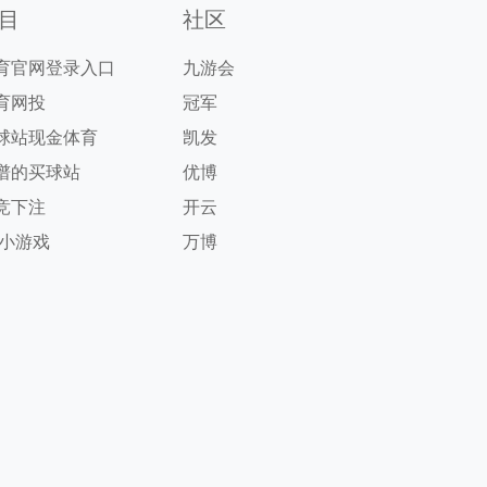
目
社区
育官网登录入口
九游会
育网投
冠军
球站现金体育
凯发
谱的买球站
优博
竞下注
开云
g小游戏
万博