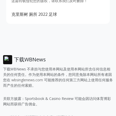
这篇转载侵犯您的版权，请联系我们及时删除！
克里斯树
厕所 2022
足球
下载WBNews
下载WBNews 不承担与您使用本网站及使用本网站所含任何信息相
关的任何责任。作为使用本网站的条件，您同意免除本网站所有者因
您在
wbsinglenews.com
可能推荐的任何第三方网站上使用任何服务
而产生的任何索赔。
关联方披露：Sportsbook & Casino Review 可能会因访问体育博彩
网站而获得广告佣金。