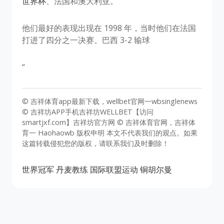
世界杯
、法国和澳大利亚。
他们最好的表现出现在 1998 年，当时他们在法国
打进了四分之一决赛。巴西 3-2 输球
“
© 吉祥体育app最新下载，wellbet官网一wbsinglenews
© 吉祥坊APP手机吉祥坊WELLBET【访问
smartjxf.com】吉祥坊官方网 © 吉祥体育官网，吉祥体
育一 Haohaowb 版权申明 本文不代表我们的观点。如果
这篇转载侵犯您的版权，请联系我们及时删除！
世界冠军
丹麦教练
国际联盟运动
铜胡尔曼