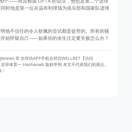
20
个——而且根据 OPTA 的说法，他也是第二个进球
进球同时他是第一位在温布利球场为俱乐部和国家队进球
证明他不信任的令人钦佩的尝试都是徒劳的。所有的骚
能开始怀疑自己——如果你的余生注定要失败怎么办？
glenews © 吉祥坊APP手机吉祥坊WELLBET【访问
网，吉祥体育一 Haohaowb 版权申明 本文不代表我们的观点。
除！