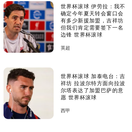
世界杯滚球 伊劳拉：我不
确定今年夏天转会窗口会
有多少新援加盟，吉祥坊
但我们肯定需要签下一名
边锋 世界杯滚球
英超
世界杯滚球 加泰电台：吉
祥坊 拉波尔特方面向拉波
尔塔表达了加盟巴萨的意
愿 世界杯滚球
西甲