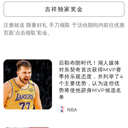
吉祥独家奖金
注册就送 限量好礼 手刀领取 于活动期间内前往优惠
页面”点击领取”彩金。
后勒布朗时代！湖人媒体
对东契奇首次获得MVP赛
季持乐观态度，并列举了4
个主要优势，认为这些优
势将使他跻身MVP候选名
单
NBA