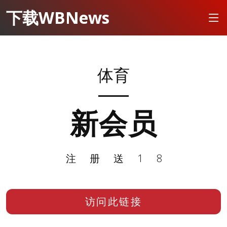
下载WBNews
体育
新会员
注册送18
访问此链接