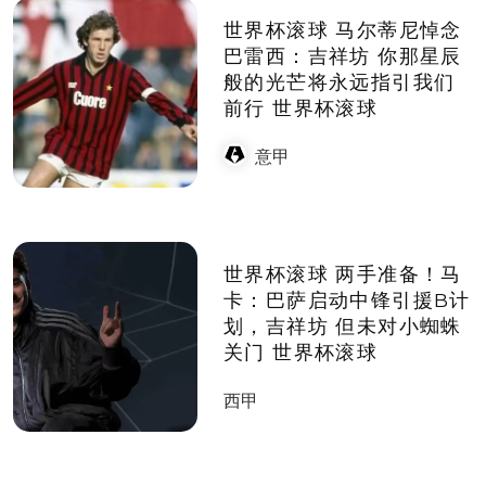
世界杯滚球 马尔蒂尼悼念
巴雷西：吉祥坊 你那星辰
般的光芒将永远指引我们
前行 世界杯滚球
意甲
世界杯滚球 两手准备！马
卡：巴萨启动中锋引援B计
划，吉祥坊 但未对小蜘蛛
关门 世界杯滚球
西甲