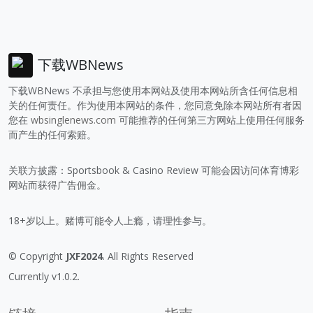
下载WBNews
下载WBNews 不承担与您使用本网站及使用本网站所含任何信息相
关的任何责任。作为使用本网站的条件，您同意免除本网站所有者因
您在
wbsinglenews.com
可能推荐的任何第三方网站上使用任何服务
而产生的任何索赔。
关联方披露：Sportsbook & Casino Review 可能会因访问体育博彩
网站而获得广告佣金。
18+岁以上。赌博可能令人上瘾，请理性参与。
© Copyright
JXF2024
. All Rights Reserved
Currently v1.0.2.