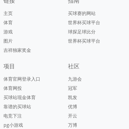
链接
指南
主页
买球赛的网站
体育
世界杯买球平台
游戏
球探足球比分
图片
世界杯买球平台
吉祥独家奖金
项目
社区
体育官网登录入口
九游会
体育网投
冠军
买球站现金体育
凯发
靠谱的买球站
优博
电竞下注
开云
pg小游戏
万博