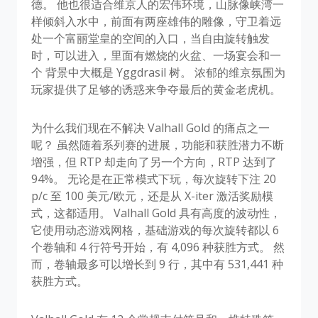
德。 他也很适合维京人的宏伟环境，山脉像峡湾一
样倾斜入水中，前面有两座雄伟的雕像，守卫着远
处一个富丽堂皇的空间的入口，当自由旋转触发
时，可以进入，里面有燃烧的火盆、一场宴会和一
个 背景中大概是 Yggdrasil 树。 浓郁的维京氛围为
玩家提供了足够的诱惑来争夺最后的黄金老虎机。
为什么我们现在不解决 Valhall Gold 的痛点之一
呢？ 虽然随着系列赛的进展，功能和获胜潜力不断
增强，但 RTP 却走向了另一个方向，RTP 达到了
94%。 无论是在正常模式下玩，每次旋转下注 20
p/c 至 100 美元/欧元，还是从 X-iter 激活奖励模
式，这都适用。 Valhall Gold 具有高度的波动性，
它使用动态游戏网格，基础游戏的每次旋转都以 6
个卷轴和 4 行符号开始，有 4,096 种获胜方式。 然
而，卷轴最多可以增长到 9 行，其中有 531,441 种
获胜方式。