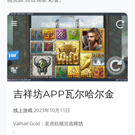
吉祥坊APP瓦尔哈尔金
线上游戏
2023年10月11日
Valhall Gold：老虎机概览
吉祥坊
。