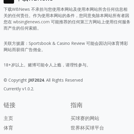
下载WBNews 不承担与您使用本网站及使用本网站所含任何信息相
关的任何责任。作为使用本网站的条件，您同意免除本网站所有者因
您在
wbsinglenews.com
可能推荐的任何第三方网站上使用任何服务
而产生的任何索赔。
关联方披露：Sportsbook & Casino Review 可能会因访问体育博彩
网站而获得广告佣金。
18+岁以上。赌博可能令人上瘾，请理性参与。
© Copyright
JXF2024
. All Rights Reserved
Currently v1.0.2.
链接
指南
主页
买球赛的网站
体育
世界杯买球平台