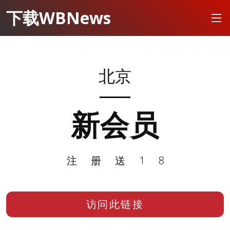
下载WBNews
北京
新会员
注册送18
访问此链接