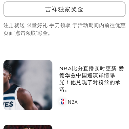
吉祥独家奖金
注册就送 限量好礼 手刀领取 于活动期间内前往优惠
页面”点击领取”彩金。
NBA比分直播实时更新 爱
德华兹中国巡演详情曝
光！他兑现了对粉丝的承
诺。
NBA