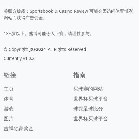
关联方披露：Sportsbook & Casino Review 可能会因访问体育博彩
网站而获得广告佣金。
18+岁以上。赌博可能令人上瘾，请理性参与。
© Copyright
JXF2024
. All Rights Reserved
Currently v1.0.2.
链接
指南
主页
买球赛的网站
体育
世界杯买球平台
游戏
球探足球比分
图片
世界杯买球平台
吉祥独家奖金