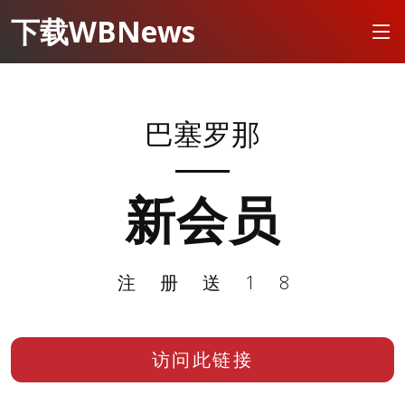
下载WBNews
巴塞罗那
新会员
注册送18
访问此链接