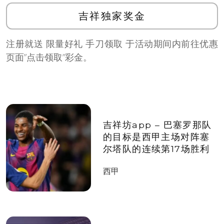
吉祥独家奖金
注册就送 限量好礼 手刀领取 于活动期间内前往优惠
页面”点击领取”彩金。
吉祥坊app – 巴塞罗那队
的目标是西甲主场对阵塞
尔塔队的连续第17场胜利
西甲