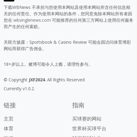
下载WBNews 不承担与您使用本网站及使用本网站所含任何信息相
关的任何责任。作为使用本网站的条件，您同意免除本网站所有者因
您在
wbsinglenews.com
可能推荐的任何第三方网站上使用任何服务
而产生的任何索赔。
关联方披露：Sportsbook & Casino Review 可能会因访问体育博彩
网站而获得广告佣金。
18+岁以上。赌博可能令人上瘾，请理性参与。
© Copyright
JXF2024
. All Rights Reserved
Currently v1.0.2.
链接
指南
主页
买球赛的网站
体育
世界杯买球平台