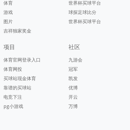
体育
世界杯买球平台
游戏
球探足球比分
图片
世界杯买球平台
吉祥独家奖金
项目
社区
体育官网登录入口
九游会
体育网投
冠军
买球站现金体育
凯发
靠谱的买球站
优博
电竞下注
开云
pg小游戏
万博