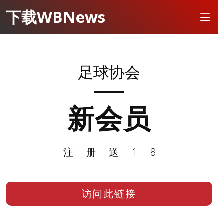
下载WBNews
足球协会
新会员
注册送18
访问此链接