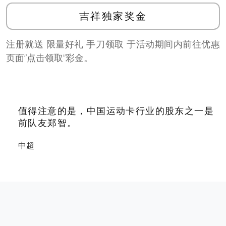
吉祥独家奖金
注册就送 限量好礼 手刀领取 于活动期间内前往优惠
页面”点击领取”彩金。
值得注意的是，中国运动卡行业的股东之一是
前队友郑智。
中超